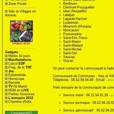
Berdoues
Zone Privée
Clermont-Pouyguillès
Idrac-Respaillès
Vals et Villages en
Labéjan
Astarac
Lagarde-Hachan
Loubersan
Miramont d'Astarac
Moncassin
Ponsampère
Saint-Elix-Theux
Saint-Martin
Saint-Médard
Saint-Michel
Gadgets
:
Saint-Ost
Météo 10 jours
Sauviac
Manifestations
Viozan
Calcul
EDF
Prog. de la
TNT
On peut contacter la communauté à l'adre
Jeu
Éphéméride
Communauté de Communes - Vals et Villag
Horoscope
Téléphone : 05.62.59.04.48 - Email :
acc
Recette
TV
-St-Martin
Petit annuaire de la communauté de co
RDM en
LIVE
Petites Annonces
Service voirie : 06.11.54.81.29 -
y
L'annuaire 2012
Chambre d'hôte
Service technique : 05.62.66.26.9
Service administratif : 05.62.59.2
Campagn'ART