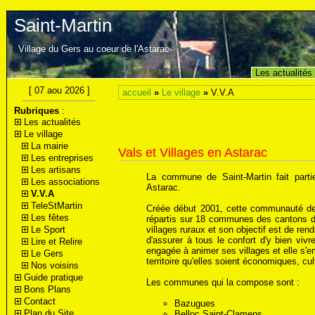
Saint-Martin
Village du Gers au coeur de l'Astarac
Les actualités
[ 07 aou 2026 ]
accueil
»
Le village
»
V.V.A
Rubriques
:
Les actualités
Le village
La mairie
Vals et Villages en Astarac
Les entreprises
Les artisans
La commune de Saint-Martin fait par
Les associations
Astarac.
V.V.A
TeleStMartin
Créée début 2001, cette communauté d
Les fêtes
répartis sur 18 communes des cantons d
Le Sport
villages ruraux et son objectif est de rendr
d'assurer à tous le confort d'y bien viv
Lire et Relire
engagée à animer ses villages et elle s'em
Le Gers
territoire qu'elles soient économiques, cul
Nos voisins
Guide pratique
Les communes qui la compose sont :
Bons Plans
Contact
Bazugues
Plan du Site
Belloc Saint-Clamens