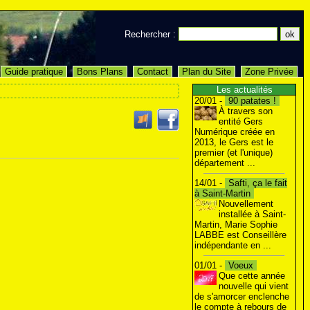
Rechercher :
Guide pratique
Bons Plans
Contact
Plan du Site
Zone Privée
Les actualités
20/01 -
90 patates !
À travers son
entité Gers
Numérique créée en
2013, le Gers est le
premier (et l'unique)
département ...
14/01 -
Safti, ça le fait
à Saint-Martin
Nouvellement
installée à Saint-
Martin, Marie Sophie
LABBE est Conseillère
indépendante en ...
01/01 -
Voeux
Que cette année
nouvelle qui vient
de s'amorcer enclenche
le compte à rebours de