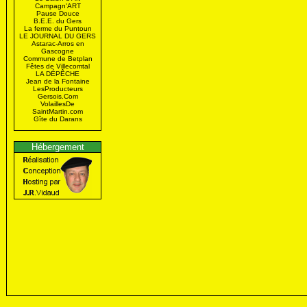
Campagn'ART
Pause Douce
B.E.E. du Gers
La ferme du Puntoun
LE JOURNAL DU GERS
Astarac-Arros en
Gascogne
Commune de Betplan
Fêtes de Villecomtal
LA DÉPÊCHE
Jean de la Fontaine
LesProducteurs
Gersois.Com
VolaillesDe
SaintMartin.com
Gîte du Darans
Hébergement