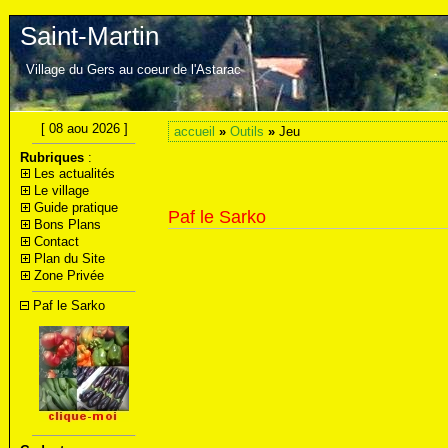
Saint-Martin
Village du Gers au coeur de l'Astarac
[ 08 aou 2026 ]
accueil
»
Outils
»
Jeu
Rubriques
:
Les actualités
Le village
Guide pratique
Paf le Sarko
Bons Plans
Contact
Plan du Site
Zone Privée
Paf le Sarko