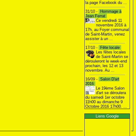
la page Facebook du ...
31/10 -
Hommage à
Jean Ferrat
Ce vendredi 11
novembre 2016 à
17h, au Foyer communal
de Saint-Martin, venez
assister à un ...
17/10 -
Fête locale
Les fêtes locales
de Saint-Martin se
dérouleront le week-end
prochain, les 12 et 13
novembre. Au ...
16/09 -
Salon D'art
2016
Le 19ème Salon
d'art se déroulera
du samedi 1er octobre
11h00 au dimanche 9
Octobre 2016 17h00. ...
Liens Google