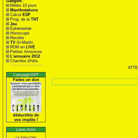
Gadgets
:
Météo 10 jours
Manifestations
Calcul
EDF
Prog. de la
TNT
Jeu
Éphéméride
Horoscope
Recette
TV
-St-Martin
RDM en
LIVE
Petites Annonces
L'annuaire 2012
Chambre d'hôte
ATTEN
Campagn'ART
Faites un don
déductible de
vos impôts !
Liens Amis
Le Salon d'Art