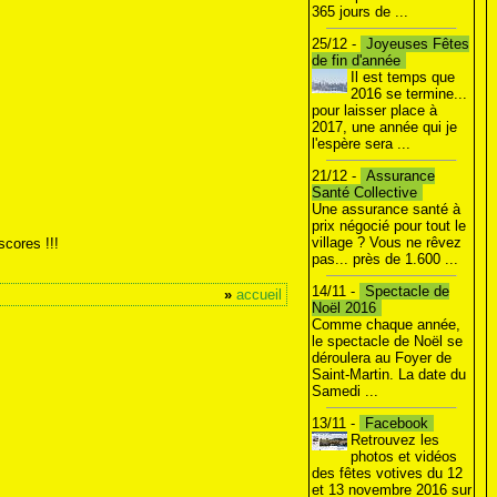
365 jours de ...
25/12 -
Joyeuses Fêtes
de fin d'année
Il est temps que
2016 se termine...
pour laisser place à
2017, une année qui je
l'espère sera ...
21/12 -
Assurance
Santé Collective
Une assurance santé à
prix négocié pour tout le
village ? Vous ne rêvez
cores !!!
pas... près de 1.600 ...
14/11 -
Spectacle de
»
accueil
Noël 2016
Comme chaque année,
le spectacle de Noël se
déroulera au Foyer de
Saint-Martin. La date du
Samedi ...
13/11 -
Facebook
Retrouvez les
photos et vidéos
des fêtes votives du 12
et 13 novembre 2016 sur