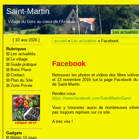
Saint-Martin
Village du Gers au coeur de l'Astarac
Les actualités
[ 10 aou 2026 ]
accueil
»
Les actualités
»
Facebook
Rubriques
:
Les actualités
Le village
Facebook
Guide pratique
Bons Plans
Contact
Retrouvez les photos et vidéos des fêtes votive
et 13 novembre 2016 sur la page Facebook du 
Plan du Site
de Saint-Martin.
Zone Privée
Rendez-vous s
https://www.facebook.com/SaintMartinGers/
Vous y trouverez aussi de nombreuses infor
pas toujours reprises sur ce site.
A très vite !
Gadgets
:
Météo 10 jours