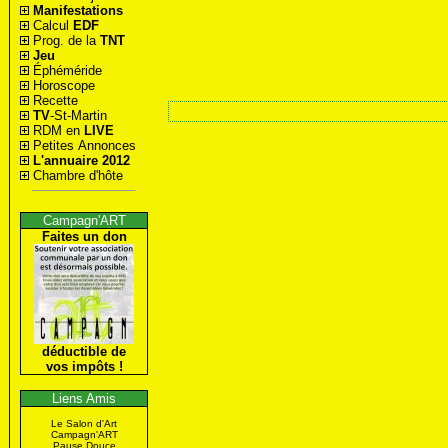
Manifestations
Calcul
EDF
Prog. de la
TNT
Jeu
Éphéméride
Horoscope
Recette
TV
-St-Martin
RDM en
LIVE
Petites Annonces
L'annuaire 2012
Chambre d'hôte
Campagn'ART
Faites un don
déductible de
vos impôts !
Liens Amis
Le Salon d'Art
Campagn'ART
Pause Douce