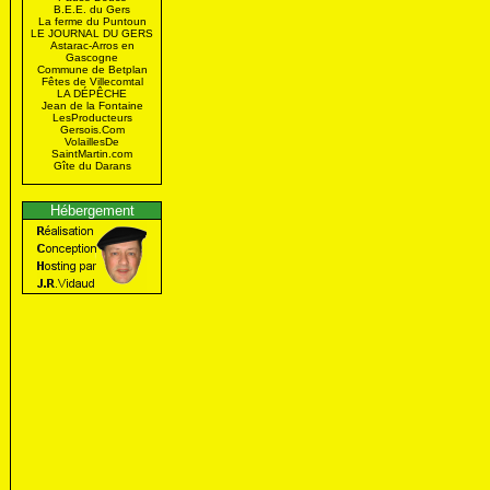
B.E.E. du Gers
La ferme du Puntoun
LE JOURNAL DU GERS
Astarac-Arros en
Gascogne
Commune de Betplan
Fêtes de Villecomtal
LA DÉPÊCHE
Jean de la Fontaine
LesProducteurs
Gersois.Com
VolaillesDe
SaintMartin.com
Gîte du Darans
Hébergement